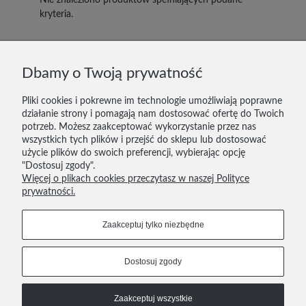
Nie znaleziono produktów spełniających podane
kryteria.
DOSTAWA I PŁATNOŚĆ
Dbamy o Twoją prywatność
ZWROTY
Pliki cookies i pokrewne im technologie umożliwiają poprawne
działanie strony i pomagają nam dostosować ofertę do Twoich
KONTAKT
potrzeb. Możesz zaakceptować wykorzystanie przez nas
wszystkich tych plików i przejść do sklepu lub dostosować
REGULAMIN
użycie plików do swoich preferencji, wybierając opcję
"Dostosuj zgody".
POLITYKA PRYWATNOŚCI
Więcej o plikach cookies przeczytasz w naszej Polityce
prywatności.
606 293 624
tutupoznan@gmail.com
Zaakceptuj tylko niezbędne
Dołącz do nas
Dostosuj zgody
COPYRIGHT © 2021
Zaakceptuj wszystkie