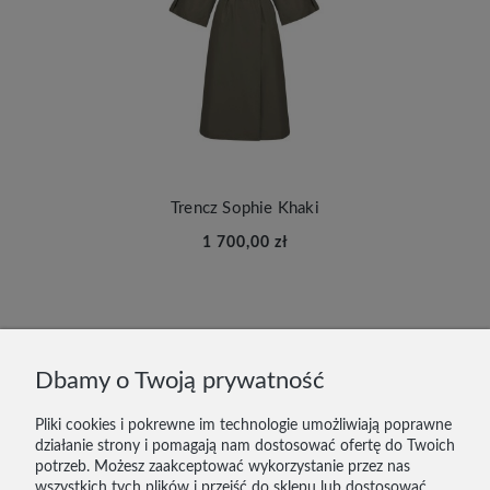
Trencz Sophie Khaki
1 700,00 zł
DOSTAWA I PŁATNOŚĆ
Dbamy o Twoją prywatność
ZWROTY
Pliki cookies i pokrewne im technologie umożliwiają poprawne
działanie strony i pomagają nam dostosować ofertę do Twoich
KONTAKT
potrzeb. Możesz zaakceptować wykorzystanie przez nas
wszystkich tych plików i przejść do sklepu lub dostosować