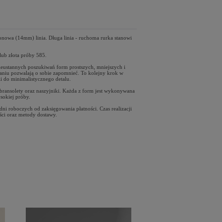
onowa (14mm) linia. Długa linia - ruchoma rurka stanowi
 lub złota próby 585.
 nieustannych poszukiwań form prostszych, mniejszych i
waniu pozwalają o sobie zapomnieć. To kolejny krok w
ii do minimalistycznego detalu.
, bransolety oraz naszyjniki. Każda z form jest wykonywana
ysokiej próby.
i roboczych od zaksięgowania płatności. Czas realizacji
ści oraz metody dostawy.