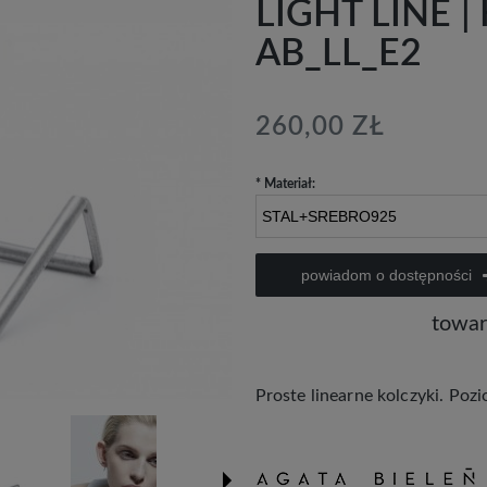
LIGHT LINE |
AB_LL_E2
260,00 ZŁ
*
Materiał:
powiadom o dostępności
towar
Proste linearne kolczyki. Poz