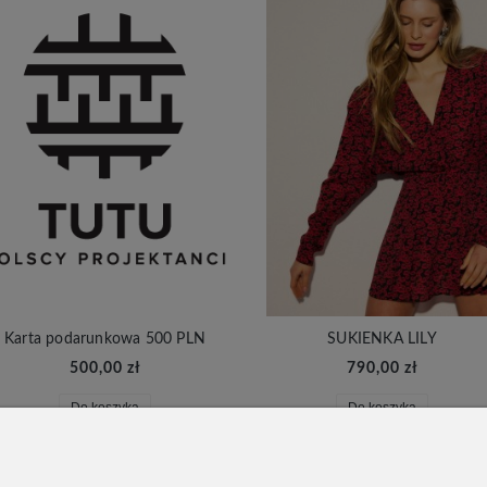
Karta podarunkowa 500 PLN
SUKIENKA LILY
500,00 zł
790,00 zł
Do koszyka
Do koszyka