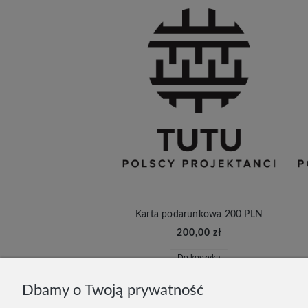
Karta podarunkowa 200 PLN
200,00 zł
Do koszyka
Dbamy o Twoją prywatność