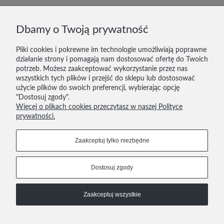
DOSTAWA I PŁATNOŚĆ
Dbamy o Twoją prywatność
ZWROTY
Pliki cookies i pokrewne im technologie umożliwiają poprawne
działanie strony i pomagają nam dostosować ofertę do Twoich
KONTAKT
potrzeb. Możesz zaakceptować wykorzystanie przez nas
wszystkich tych plików i przejść do sklepu lub dostosować
REGULAMIN
użycie plików do swoich preferencji, wybierając opcję
"Dostosuj zgody".
POLITYKA PRYWATNOŚCI
Więcej o plikach cookies przeczytasz w naszej Polityce
prywatności.
606 293 624
tutupoznan@gmail.com
Zaakceptuj tylko niezbędne
Dołącz do nas
Dostosuj zgody
COPYRIGHT © 2021
Zaakceptuj wszystkie
TUTU