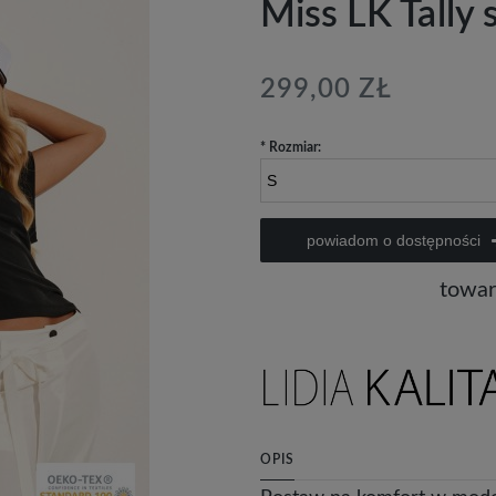
Miss LK Tally s
299,00 ZŁ
*
Rozmiar:
powiadom o dostępności
towar
OPIS