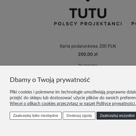
Karta podarunkowa 200 PLN
200,00 zł
Do koszyka
Dbamy o Twoją prywatność
Pliki cookies i pokrewne im technologie umożliwiają poprawne dzi
przejść do sklepu lub dostosować użycie plików do swoich preferenc
Więcej o plikach cookies przeczytasz w naszej Polityce prywatności.
DOSTAWA I PŁATNOŚĆ
ZWROTY
KONTA
Zaakceptuj tylko niezbędne
Dostosuj zgody
Zaakceptuj wszystkie
606 293 624
tutupoznan@gmail.com