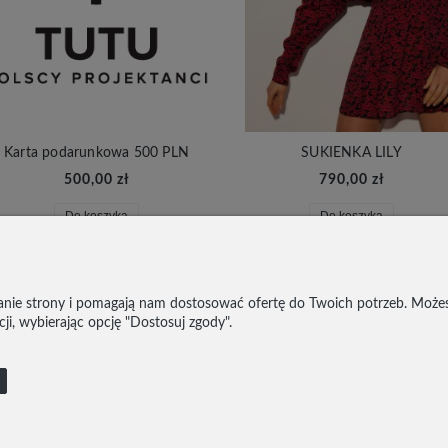
Karta podarunkowa 500 PLN
SUKIENKA LILY
500,00 zł
790,00 zł
Do koszyka
Do koszyka
ałanie strony i pomagają nam dostosować ofertę do Twoich potrzeb. Może
ji, wybierając opcję "Dostosuj zgody".
KT
REGULAMIN
POLITYKA PRYWATNOŚCI