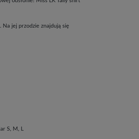
ej odsłonie! Miss LK Tally shirt
 Na jej przodzie znajdują się
ar S, M, L