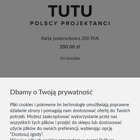
Karta podarunkowa 200 PLN
200,00 zł
Do koszyka
DOSTAWA I PŁATNOŚĆ
Dbamy o Twoją prywatność
ZWROTY
Pliki cookies i pokrewne im technologie umożliwiają poprawne
działanie strony i pomagają nam dostosować ofertę do Twoich
KONTAKT
potrzeb. Możesz zaakceptować wykorzystanie przez nas
wszystkich tych plików i przejść do sklepu lub dostosować
REGULAMIN
użycie plików do swoich preferencji, wybierając opcję
"Dostosuj zgody".
POLITYKA PRYWATNOŚCI