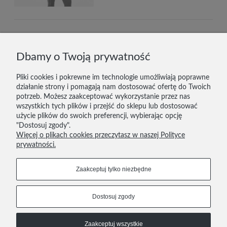
DOSTAWA I PŁATNOŚĆ
Dbamy o Twoją prywatność
ZWROTY
Pliki cookies i pokrewne im technologie umożliwiają poprawne
działanie strony i pomagają nam dostosować ofertę do Twoich
KONTAKT
potrzeb. Możesz zaakceptować wykorzystanie przez nas
wszystkich tych plików i przejść do sklepu lub dostosować
REGULAMIN
użycie plików do swoich preferencji, wybierając opcję
"Dostosuj zgody".
POLITYKA PRYWATNOŚCI
Więcej o plikach cookies przeczytasz w naszej Polityce
prywatności.
606 293 624
tutupoznan@gmail.com
Zaakceptuj tylko niezbędne
Dołącz do nas
Dostosuj zgody
COPYRIGHT © 2021
Zaakceptuj wszystkie