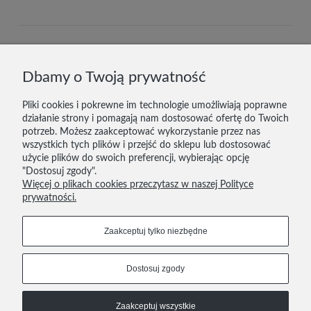
DOSTAWA I PŁATNOŚĆ
Dbamy o Twoją prywatność
ZWROTY
Pliki cookies i pokrewne im technologie umożliwiają poprawne
działanie strony i pomagają nam dostosować ofertę do Twoich
KONTAKT
potrzeb. Możesz zaakceptować wykorzystanie przez nas
wszystkich tych plików i przejść do sklepu lub dostosować
REGULAMIN
użycie plików do swoich preferencji, wybierając opcję
"Dostosuj zgody".
POLITYKA PRYWATNOŚCI
Więcej o plikach cookies przeczytasz w naszej Polityce
prywatności.
606 293 624
tutupoznan@gmail.com
Zaakceptuj tylko niezbędne
Dołącz do nas
Dostosuj zgody
COPYRIGHT © 2021
Zaakceptuj wszystkie